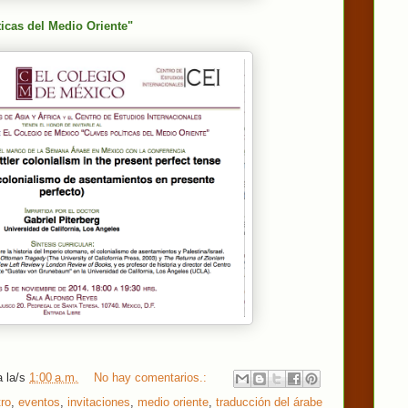
icas del Medio Oriente"
a la/s
1:00 a.m.
No hay comentarios.:
tro
,
eventos
,
invitaciones
,
medio oriente
,
traducción del árabe