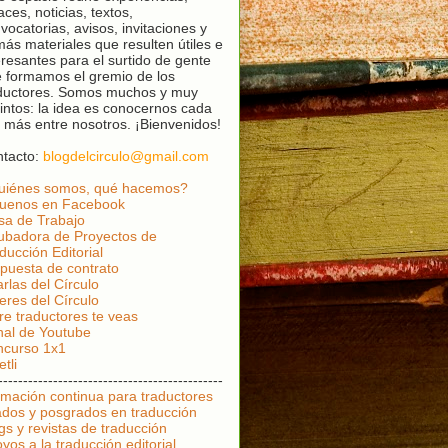
aces, noticias, textos,
vocatorias, avisos, invitaciones y
ás materiales que resulten útiles e
eresantes para el surtido de gente
 formamos el gremio de los
ductores. Somos muchos y muy
tintos: la idea es conocernos cada
 más entre nosotros. ¡Bienvenidos!
tacto:
blogdelcirculo
@gmail.com
uiénes somos, qué hacemos?
guenos en Facebook
sa de Trabajo
ubadora de Proyectos de
ducción Editorial
puesta de contrato
rlas del Círculo
leres del Círculo
re traductores te veas
al de Youtube
curso 1x1
tli
---------------------------------------------
mación continua para traductores
dos y posgrados en traducción
gs y revistas de traducción
yos a la traducción editorial