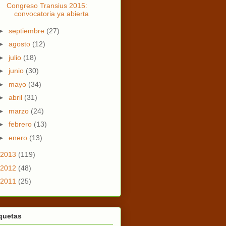
Congreso Transius 2015:
convocatoria ya abierta
►
septiembre
(27)
►
agosto
(12)
►
julio
(18)
►
junio
(30)
►
mayo
(34)
►
abril
(31)
►
marzo
(24)
►
febrero
(13)
►
enero
(13)
2013
(119)
2012
(48)
2011
(25)
quetas