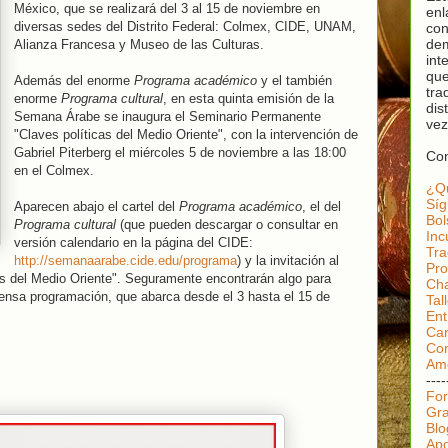
México, que se realizará del 3 al 15 de noviembre en
enl
diversas sedes del Distrito Federal: Colmex, CIDE, UNAM,
con
dem
Alianza Francesa y Museo de las Culturas.
int
que
Además del enorme
Programa académico
y el también
tra
enorme
Programa cultural
, en esta quinta emisión de la
dis
Semana Árabe se inaugura el Seminario Permanente
vez
"Claves políticas del Medio Oriente", con la intervención de
Gabriel Piterberg el miércoles 5 de noviembre a las 18:00
Con
en el Colmex.
¿Q
Sí
Aparecen abajo el cartel del
Programa académico
, el del
Bol
Programa cultural
(que pueden descargar o consultar en
Inc
versión calendario en la página del CIDE:
Tra
http://semanaarabe.cide.edu/programa
) y la invitación al
Pro
s del Medio Oriente". Seguramente encontrarán algo para
Cha
tensa programación, que abarca desde el 3 hasta el 15 de
Tal
Ent
Can
Con
Ame
----
For
Gra
Blo
Apo