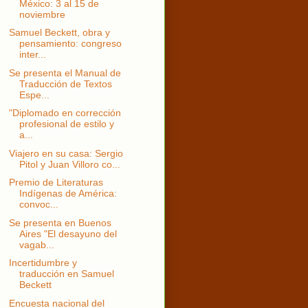
México: 3 al 15 de
noviembre
Samuel Beckett, obra y
pensamiento: congreso
inter...
Se presenta el Manual de
Traducción de Textos
Espe...
"Diplomado en corrección
profesional de estilo y
a...
Viajero en su casa: Sergio
Pitol y Juan Villoro co...
Premio de Literaturas
Indígenas de América:
convoc...
Se presenta en Buenos
Aires "El desayuno del
vagab...
Incertidumbre y
traducción en Samuel
Beckett
Encuesta nacional del