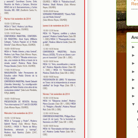
Res
----
Arc
►
►
►
►
►
►
►
▼