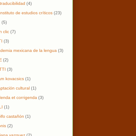
)traducibilidad
(4)
instituto de estudios críticos
(23)
1
(5)
n clic
(7)
TI
(3)
demia mexicana de la lengua
(3)
E
(2)
TTI
(3)
m kovacsics
(1)
ptación cultural
(1)
enda et corrigenda
(3)
LI
(1)
lfo castañón
(1)
nis
(2)
iana vazquez
(2)