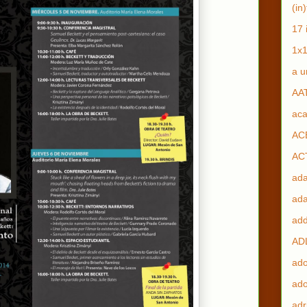
(in
17 
1x
a u
AA
aca
AC
AC
ada
ada
add
AD
ado
ado
adr