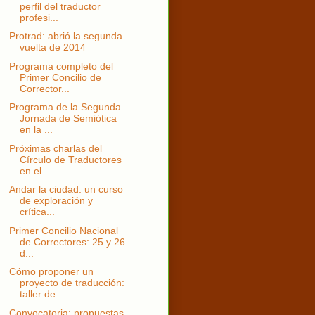
perfil del traductor
profesi...
Protrad: abrió la segunda
vuelta de 2014
Programa completo del
Primer Concilio de
Corrector...
Programa de la Segunda
Jornada de Semiótica
en la ...
Próximas charlas del
Círculo de Traductores
en el ...
Andar la ciudad: un curso
de exploración y
crítica...
Primer Concilio Nacional
de Correctores: 25 y 26
d...
Cómo proponer un
proyecto de traducción:
taller de...
Convocatoria: propuestas