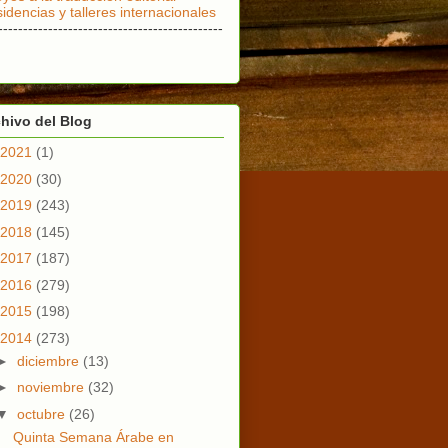
idencias y talleres internacionales
---------------------------------------------
hivo del Blog
2021
(1)
2020
(30)
2019
(243)
2018
(145)
2017
(187)
2016
(279)
2015
(198)
2014
(273)
►
diciembre
(13)
►
noviembre
(32)
▼
octubre
(26)
Quinta Semana Árabe en