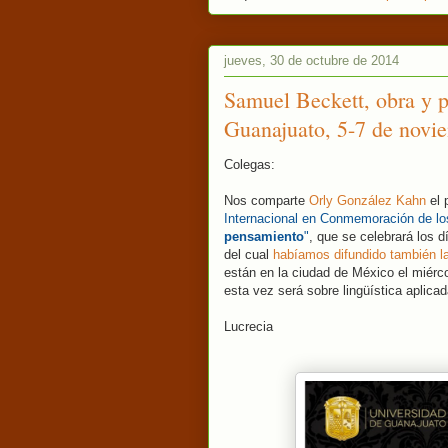
jueves, 30 de octubre de 2014
Samuel Beckett, obra y p
Guanajuato, 5-7 de novi
Colegas:
Nos comparte
Orly González Kahn
el 
Internacional en Conmemoración de lo
pensamiento
"
, que se celebrará los 
del cual
habíamos difundido también l
están en la ciudad de México el miérc
esta vez será sobre lingüística aplica
Lucrecia