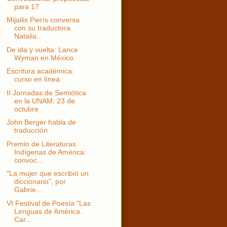
para 17
Mijailis Pierís conversa
con su traductora
Natalia...
De ida y vuelta: Lance
Wyman en México
Escritura académica:
curso en línea
II Jornadas de Semiótica
en la UNAM: 23 de
octubre
John Berger habla de
traducción
Premio de Literaturas
Indígenas de América:
convoc...
"La mujer que escribió un
diccionario", por
Gabrie...
VI Festival de Poesía "Las
Lenguas de América.
Car...