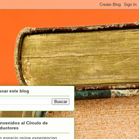
car este blog
nvenidos al Círculo de
aductores
e espacio reúne experiencias,